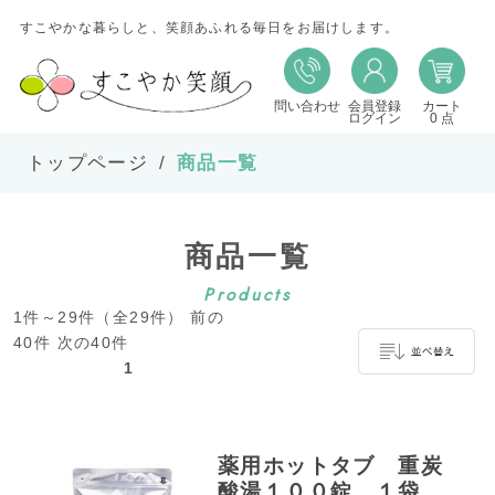
すこやかな暮らしと、笑顔あふれる毎日をお届けします。
問い合わせ
会員登録
カート
並び替え
ログイン
0 点
トップページ
商品一覧
並び順
商品一覧
在庫
Products
1件～29件（全29件） 前の
表示件数
40件 次の40件
1
並べ替え
薬用ホットタブ 重炭
酸湯１００錠 １袋