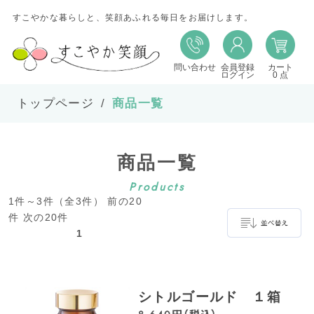
すこやかな暮らしと、笑顔あふれる毎日をお届けします。
問い合わせ
会員登録
カート
並び替え
ログイン
0 点
トップページ
商品一覧
並び順
商品一覧
在庫
Products
1件～3件（全3件） 前の20
表示件数
件 次の20件
1
並べ替え
シトルゴールド １箱