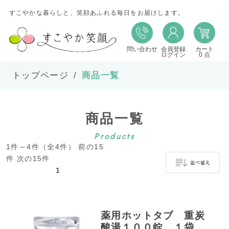
すこやかな暮らしと、笑顔あふれる毎日をお届けします。
問い合わせ
会員登録
カート
並び替え
ログイン
0 点
トップページ
商品一覧
並び順
商品一覧
在庫
Products
1件～4件（全4件） 前の15
表示件数
件 次の15件
1
並べ替え
薬用ホットタブ 重炭
酸湯１００錠 １袋