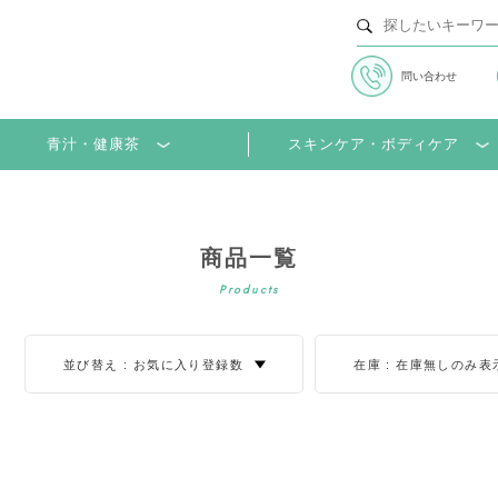
問い合わせ
並び替え
並び順
青汁・健康茶
スキンケア・ボディケア
商品一覧
Products
並び替え :
お気に入り登録数
在庫 :
在庫無しのみ表
在庫