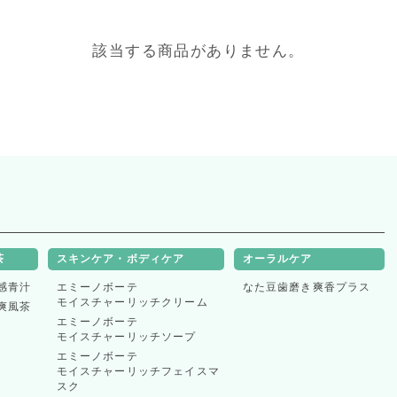
該当する商品がありません。
表示件数
茶
スキンケア・ボディケア
オーラルケア
感青汁
エミーノボーテ
なた豆歯磨き爽香プラス
並べ替え
モイスチャーリッチクリーム
爽風茶
エミーノボーテ
モイスチャーリッチソープ
エミーノボーテ
モイスチャーリッチフェイスマ
スク