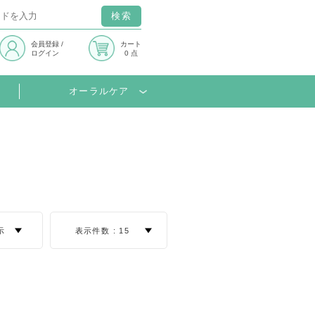
検索
会員登録
/
カート
ログイン
0 点
オーラルケア
示
表示件数 :
15