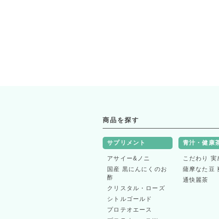
商品を探す
サプリメント
青汁・健康
アサイー&ノニ
こだわり 実
国産 黒にんにくのお
薩摩なた豆 
酢
通快麗茶
クリスタル・ローズ
シトルゴールド
プロテオエース