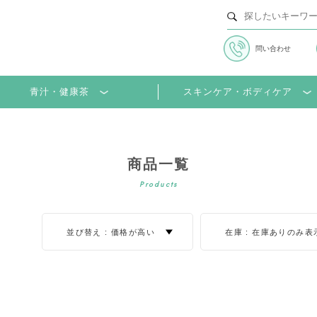
問い合わせ
並び替え
並び順
青汁・健康茶
スキンケア・ボディケア
商品一覧
Products
並び替え :
価格が高い
在庫 :
在庫ありのみ表
在庫