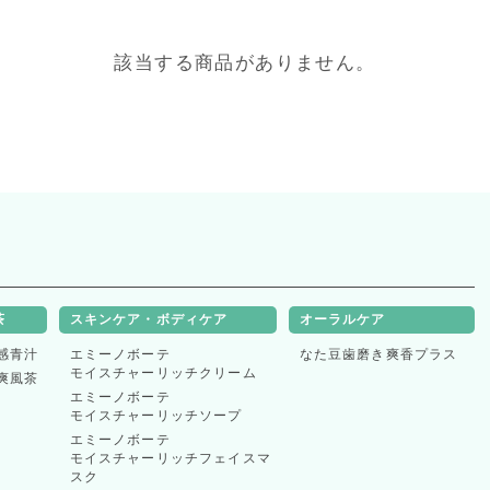
該当する商品がありません。
表示件数
茶
スキンケア・ボディケア
オーラルケア
感青汁
エミーノボーテ
なた豆歯磨き爽香プラス
並べ替え
モイスチャーリッチクリーム
爽風茶
エミーノボーテ
モイスチャーリッチソープ
エミーノボーテ
モイスチャーリッチフェイスマ
スク