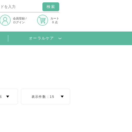
検索
会員登録
/
カート
ログイン
0 点
オーラルケア
示
表示件数 :
15