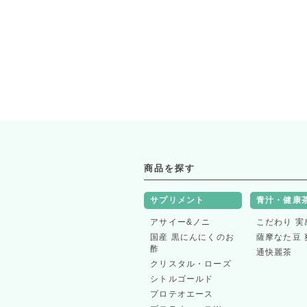
商品を探す
サプリメント
青汁・健康
アサイー&ノニ
こだわり 実
国産 黒にんにくのお
薩摩なた豆 
酢
通快麗茶
クリスタル・ローズ
シトルゴールド
プロテオエース