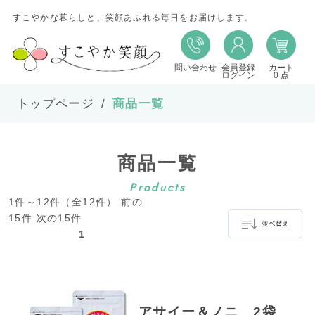
すこやかな暮らしと、笑顔あふれる毎日をお届けします。
問い合わせ
会員登録
カート
並び替え
ログイン
0 点
トップページ
商品一覧
並び順
商品一覧
在庫
Products
1件～12件（全12件） 前の
表示件数
15件 次の15件
1
並べ替え
アサイー＆ノニ 2袋