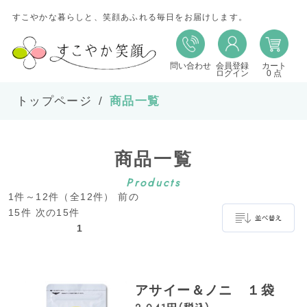
すこやかな暮らしと、笑顔あふれる毎日をお届けします。
問い合わせ
会員登録
カート
並び替え
ログイン
0 点
トップページ
商品一覧
並び順
商品一覧
在庫
Products
1件～12件（全12件） 前の
表示件数
15件 次の15件
1
並べ替え
アサイー＆ノニ １袋